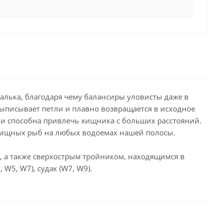
алька, благодаря чему балансиры уловисты даже в
выписывает петли и плавно возвращается в исходное
 и способна привлечь хищника с больших расстояний.
хищных рыб на любых водоемах нашей полосы.
 а также сверхострым тройником, находящимся в
W5, W7), судак (W7, W9).