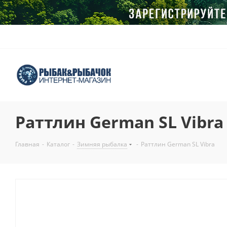
Раттлин German SL Vibra
Главная
-
Каталог
-
Зимняя рыбалка
-
Раттлин German SL Vibra