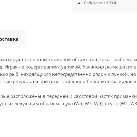
Работаем с 1999г
оставка
о имитируют основной кормовой объект хищника - рыбьего м
д. Играя на подергиваниях удочкой, балансир размашисто 
ько рыб, находящихся непосредственно рядом с лункой, но
асные результаты при отвесной ловли большинства видов 
е расположены в передней и хвостовой частях приманки,
тся следующим образом: щука (W5, W7, W9), окунь (W2, W3, 