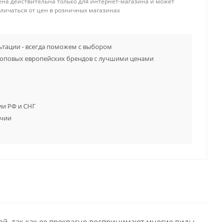
ена действительна только для интернет-магазина и может
тличаться от цен в розничных магазинах
тации - всегда поможем с выбором
топовых европейских брендов с лучшими ценами
ии РФ и СНГ
ичии
й, так как ее прекрасно воспринимают многие виды