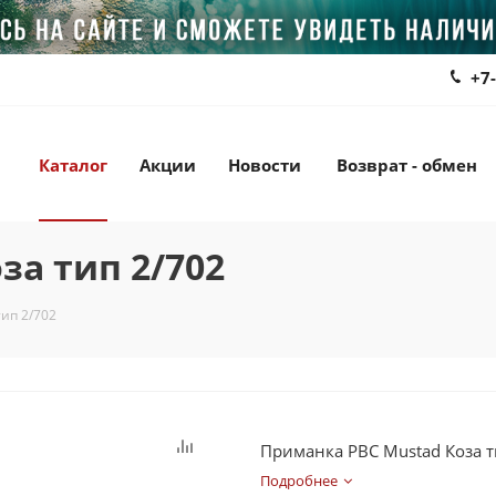
+7
Каталог
Акции
Новости
Возврат - обмен
за тип 2/702
ип 2/702
Приманка РВС Mustad Коза т
Подробнее