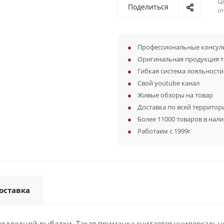
Ц
Поделиться
о
Профессиональные консуль
Оригинальная продукция 
Гибкая система лояльности
Свой youtube канал
Живые обзоры на товар
Доставка по всей территор
Более 11000 товаров в нал
Работаем с 1999г
оставка
одледной рыбалки. Такая приманка считается универсально