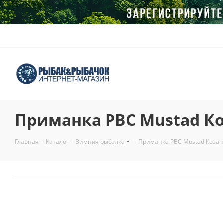
Приманка РВС Mustad Ко
Главная
-
Каталог
-
Зимняя рыбалка
-
Приманка РВС Mustad Коза т