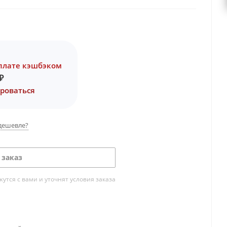
плате кэшбэком
₽
роваться
дешевле?
 заказ
тся с вами и уточнят условия заказа