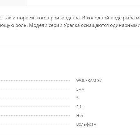
о, так и норвежского производства. В холодной воде рыба 
шающую роль. Модели серии Уралка оснащаются одинарным
WOLFRAM 37
5мм
5
2,1 г
Нет
Вольфрам