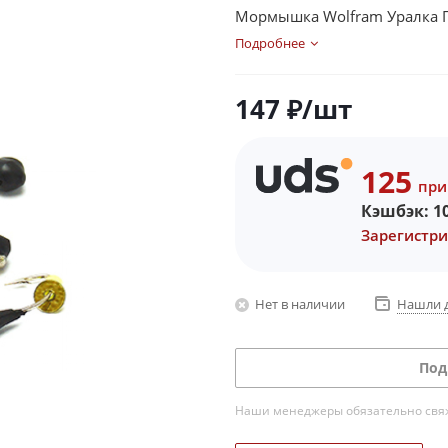
Мормышка Wolfram Уралка П
Подробнее
147
₽
/шт
125
при
Кэшбэк:
1
Зарегистри
Нет в наличии
Нашли 
Под
Наши менеджеры обязательно свяжу