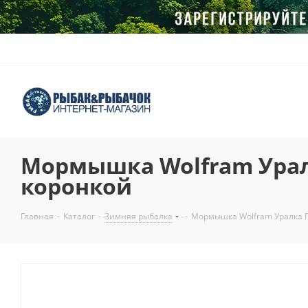
Мормышка Wolfram Уралк
коронкой
Главная
-
Каталог
-
Зимняя рыбалка
-
Мормышка Wolfram Уралка П