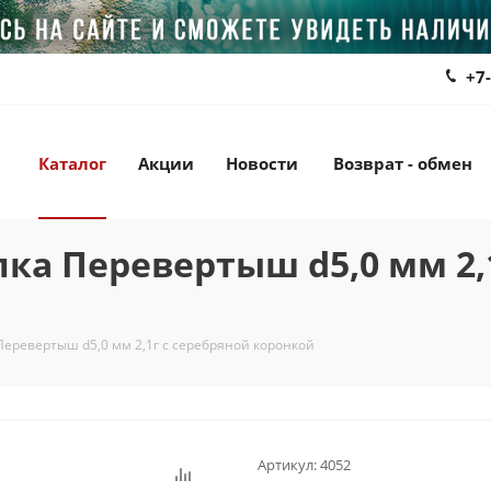
+7
Каталог
Акции
Новости
Возврат - обмен
а Перевертыш d5,0 мм 2,1
еревертыш d5,0 мм 2,1г с серебряной коронкой
Артикул:
4052