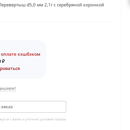
еревертыш d5,0 мм 2,1г с серебряной коронкой
 оплате кэшбэком
0
₽
роваться
дешевле?
 заказ
тся с вами и уточнят условия заказа