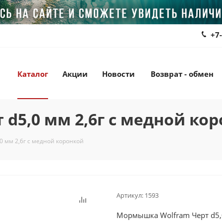
+7
Каталог
Акции
Новости
Возврат - обмен
d5,0 мм 2,6г с медной ко
 мм 2,6г с медной коронкой
Артикул:
1593
Мормышка Wolfram Черт d5,