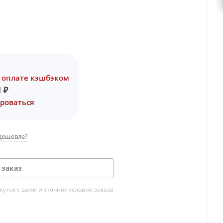
 оплате кэшбэком
1
₽
роваться
дешевле?
 заказ
тся с вами и уточнят условия заказа