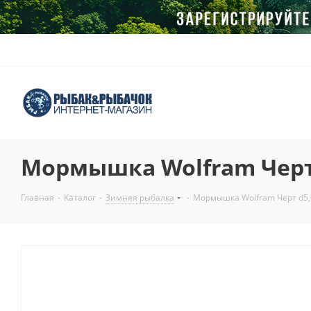
Мормышка Wolfram Черт 
Главная
-
Каталог
-
Зимняя рыбалка
-
Мормышка Wolfram Черт d5,0