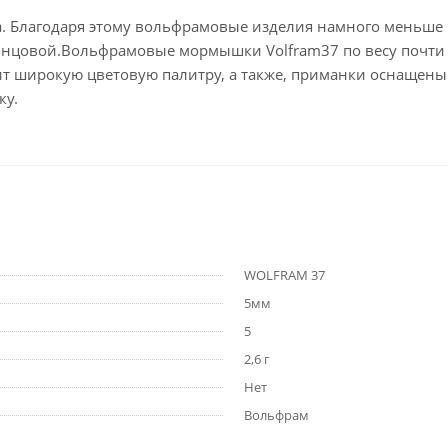
. Благодаря этому вольфрамовые изделия намного меньше п
цовой.Вольфрамовые мормышки Volfram37 по весу почти в 
 широкую цветовую палитру, а также, приманки оснащен
ку.
WOLFRAM 37
5мм
5
2,6 г
Нет
Вольфрам