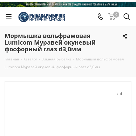
0
Мормышка вольфрамовая
Lumicom Муравей окуневый
фосфорный глаз d3,0мм
Главная
-
Каталог
-
Зимняя рыбалка
-
Мормышка вольфрамовая
Lumicom Муравей окуневый фосфорный глаз d3,0мм