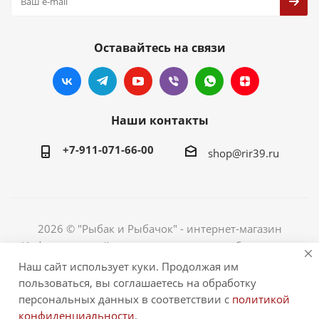
Оставайтесь на связи
Наши контакты
+7-911-071-66-00
shop@rir39.ru
2026 © "Рыбак и Рыбачок" - интернет-магазин
Информация сайта защищена законом об авторских
правах. Индивидуальный предприниматель Рогов
Наш сайт использует куки. Продолжая им
Сергей Юрьевич. ИНН 390600967290. ОГРНИП
пользоваться, вы соглашаетесь на обработку
324390000064229.
персональных данных в соответствии с
политикой
конфиденциальности
.