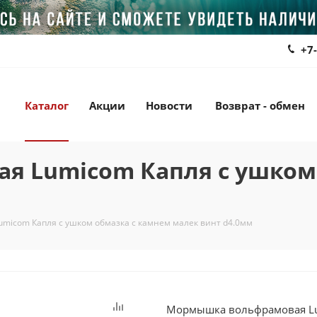
+7
Каталог
Акции
Новости
Возврат - обмен
 Lumicom Капля с ушком
icom Капля с ушком обмазка с камнем малек винт d4.0мм
Мормышка вольфрамовая Lum