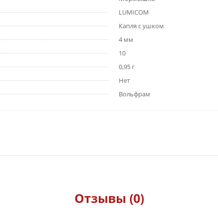
LUMICOM
Капля с ушком
4 мм
10
0,95 г
Нет
Вольфрам
Отзывы (0)