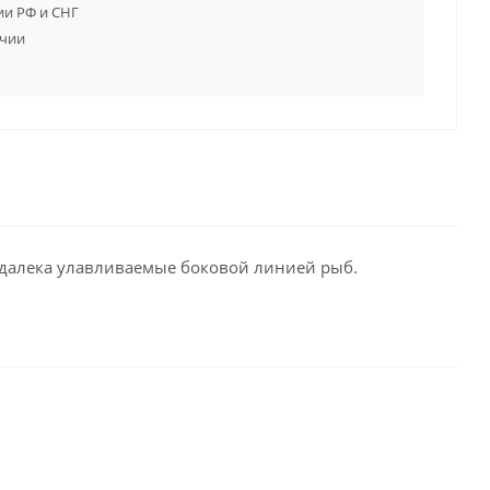
ии РФ и СНГ
ичии
далека улавливаемые боковой линией рыб.