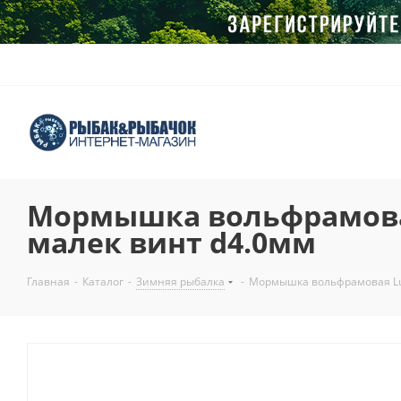
Мормышка вольфрамовая
малек винт d4.0мм
Главная
-
Каталог
-
Зимняя рыбалка
-
Мормышка вольфрамовая Lum