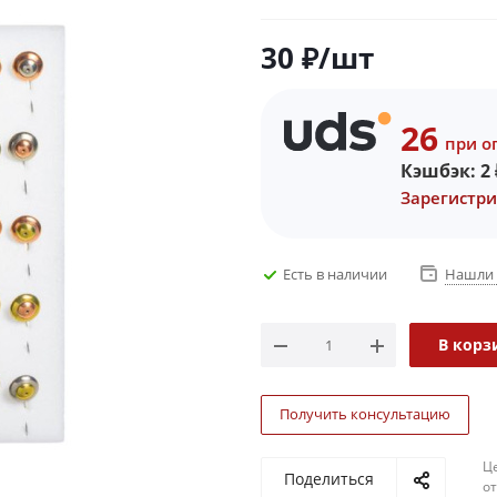
30
₽
/шт
26
при о
Кэшбэк:
2
Зарегистри
Есть в наличии
Нашли 
В корз
Получить консультацию
Ц
Поделиться
о