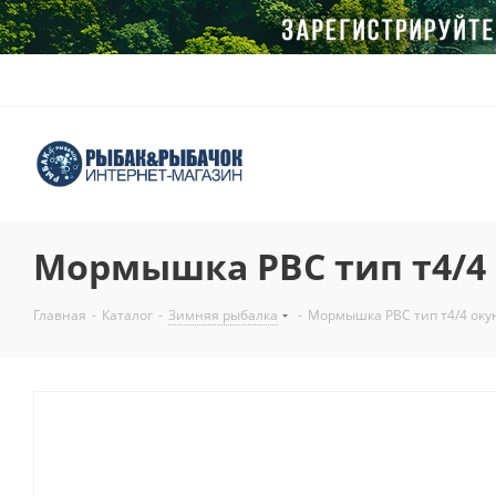
Мормышка РВС тип т4/4
Главная
-
Каталог
-
Зимняя рыбалка
-
Мормышка РВС тип т4/4 оку