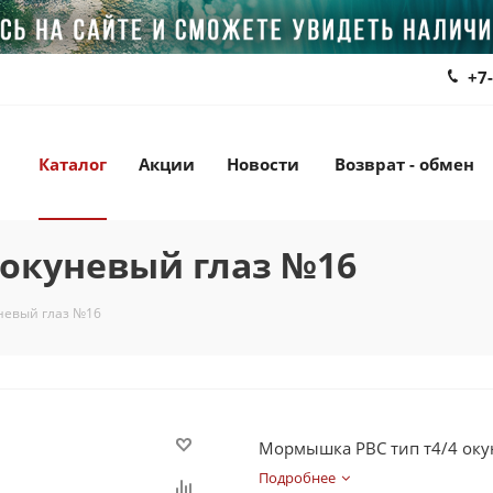
+7
Каталог
Акции
Новости
Возврат - обмен
 окуневый глаз №16
невый глаз №16
Мормышка РВС тип т4/4 оку
Подробнее