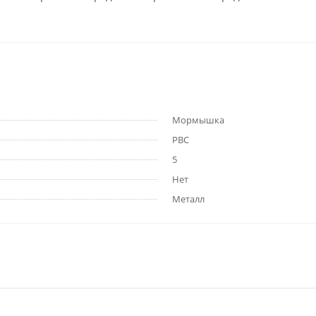
Мормышка
РВС
5
Нет
Металл