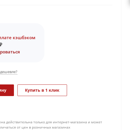
плате кэшбэком
₽
роваться
дешевле?
ину
Купить в 1 клик
ена действительна только для интернет-магазина и может
тличаться от цен в розничных магазинах