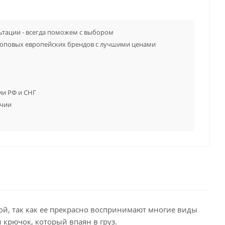
тации - всегда поможем с выбором
топовых европейских брендов с лучшими ценами
ии РФ и СНГ
ичии
й, так как ее прекрасно воспринимают многие виды
крючок, который впаян в груз.