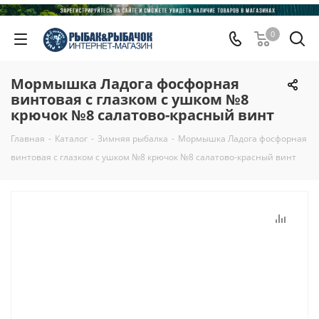
0
Мормышка Ладога фосфорная
винтовая с глазком с ушком №8
крючок №8 салатово-красный винт
Главная
-
Каталог
-
Зимняя рыбалка
-
Мормышка Ладога фосфорная
винтовая с глазком с ушком №8 крючок №8 салатово-красный винт