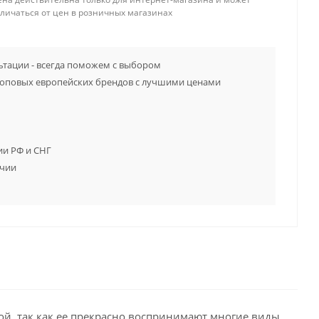
тличаться от цен в розничных магазинах
тации - всегда поможем с выбором
топовых европейских брендов с лучшими ценами
ии РФ и СНГ
ичии
й, так как ее прекрасно воспринимают многие виды