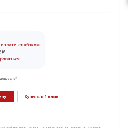
 оплате кэшбэком
2
₽
роваться
дешевле?
ину
Купить в 1 клик
ена действительна только для интернет-магазина и может