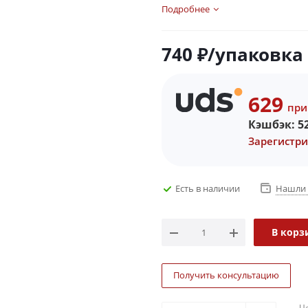
Подробнее
740
₽
/упаковка
629
при
Кэшбэк:
5
Зарегистри
Есть в наличии
Нашли 
В корз
Получить консультацию
Ц