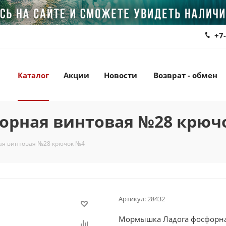
+7
Каталог
Акции
Новости
Возврат - обмен
орная винтовая №28 крюч
я винтовая №28 крючок №4
Артикул:
28432
Мормышка Ладога фосфорна