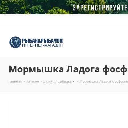
Мормышка Ладога фосф
Главная
-
Каталог
-
Зимняя рыбалка
-
Мормышка Ладога фосфорна