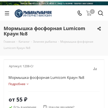
0
Мормышка фосфорная Lumicom
Краун №8
Главная
-
Каталог
-
Зимняя рыбалка
-
Мормышка фосфорная
Lumicom Краун №8
Артикул:
1208-Cr
Мормышка фосфорная Lumicom Краун №8
Подробнее
от
55 ₽
Есть в наличии
Нашли дешевле?