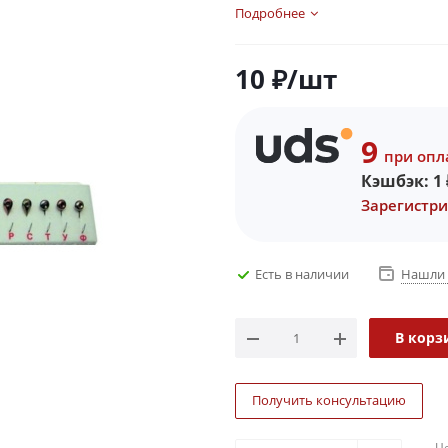
Подробнее
10
₽
/шт
9
при опл
Кэшбэк:
1
Зарегистри
Есть в наличии
Нашли 
В корз
Получить консультацию
Ц