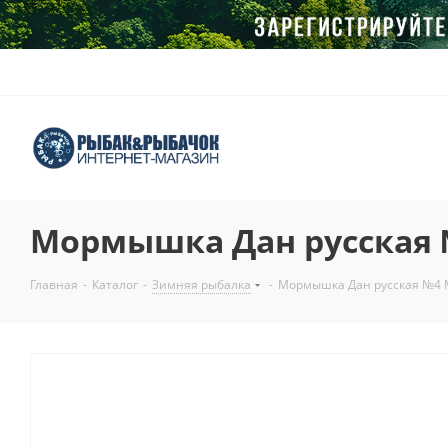
Мормышка Дан русская 
Главная
-
Каталог
-
Зимняя рыбалка
-
Мормышка Дан русская №4 