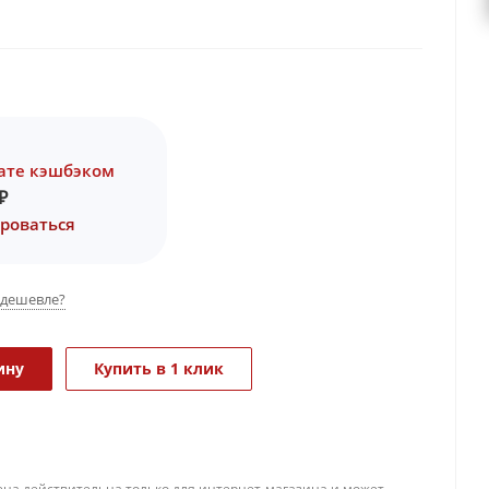
ате кэшбэком
₽
роваться
дешевле?
ину
Купить в 1 клик
ена действительна только для интернет-магазина и может