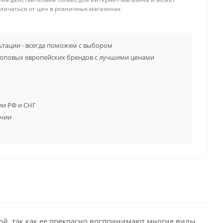
тличаться от цен в розничных магазинах
тации - всегда поможем с выбором
топовых европейских брендов с лучшими ценами
ии РФ и СНГ
ичии
й, так как ее прекрасно воспринимают многие виды