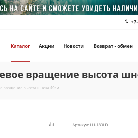
+7
Каталог
Акции
Новости
Возврат - обмен
 левое вращение высота шн
вое вращение высота шнека 40см
Артикул:
LH-180LD