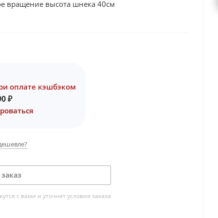
ое вращение высота шнека 40см
ри оплате кэшбэком
90
₽
роваться
дешевле?
 заказ
тся с вами и уточнят условия заказа