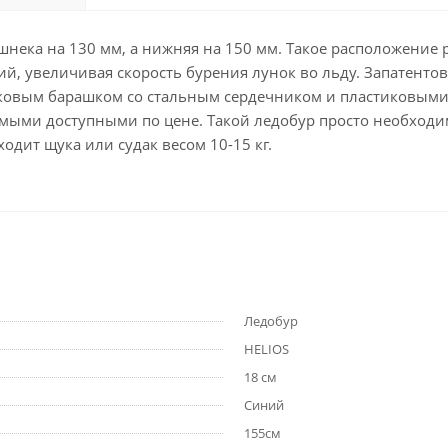
шнека на 130 мм, а нижняя на 150 мм. Такое расположение
й, увеличивая скорость бурения лунок во льду. Запатентов
ковым барашком со стальным сердечником и пластиковыми 
 самыми доступными по цене. Такой ледобур просто необход
одит щука или судак весом 10-15 кг.
Ледобур
HELIOS
18 см
Синий
155см