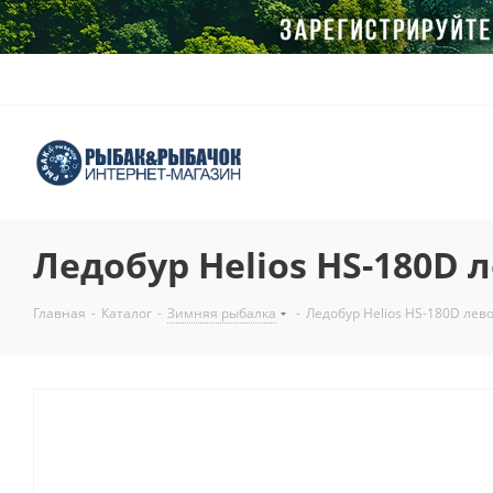
Ледобур Helios HS-180D
Главная
-
Каталог
-
Зимняя рыбалка
-
Ледобур Helios HS-180D ле