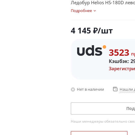
Ледобур Helios HS-180D лев
Подробнее
4 145
₽
/шт
3523
п
Кэшбэк:
2
Зарегистри
Нет в наличии
Нашли 
Под
Наши менеджеры обязательно свяжу