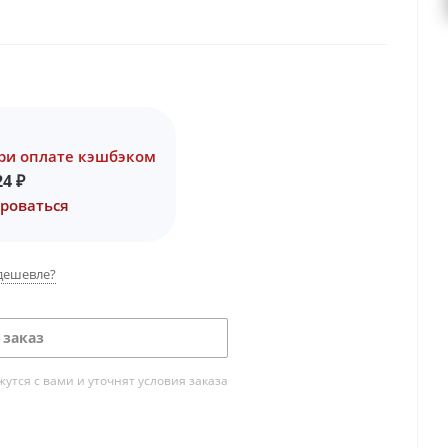
ри оплате кэшбэком
24
₽
роваться
дешевле?
 заказ
тся с вами и уточнят условия заказа