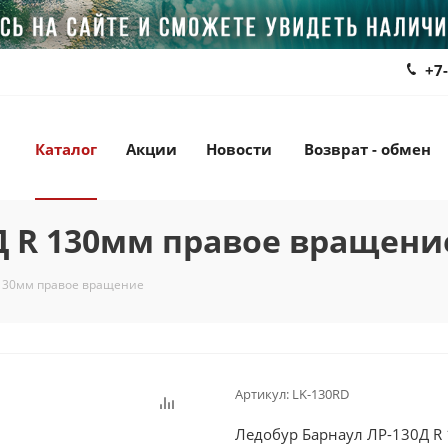
+7
Каталог
Акции
Новости
Возврат - обмен
Д R 130мм правое вращени
 130мм правое вращение
Артикул:
LK-130RD
Ледобур Барнаул ЛР-130Д R