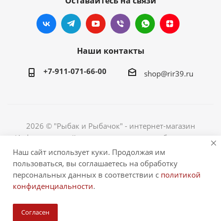
Оставайтесь на связи
Наши контакты
+7-911-071-66-00
shop@rir39.ru
2026 © "Рыбак и Рыбачок" - интернет-магазин
Информация сайта защищена законом об авторских
правах. Индивидуальный предприниматель Рогов
Наш сайт использует куки. Продолжая им
Сергей Юрьевич. ИНН 390600967290. ОГРНИП
пользоваться, вы соглашаетесь на обработку
324390000064229.
персональных данных в соответствии с
политикой
конфиденциальности
.
Согласен