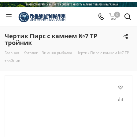
0
Чертик Пирс с камнем №7 ТР
тройник
Главная
-
Каталог
-
Зимняя рыбалка
-
Чертик Пирс с камнем №7 ТР
тройник