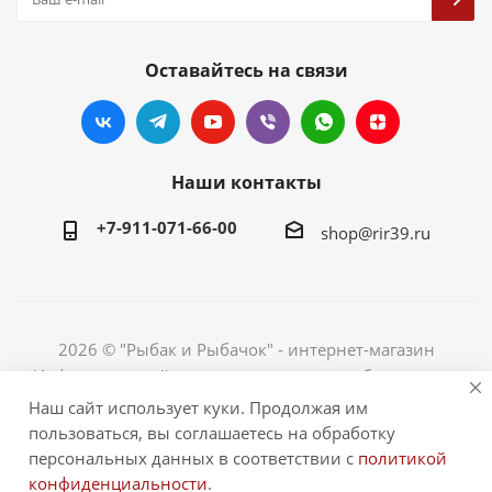
Оставайтесь на связи
Наши контакты
+7-911-071-66-00
shop@rir39.ru
2026 © "Рыбак и Рыбачок" - интернет-магазин
Информация сайта защищена законом об авторских
правах. Индивидуальный предприниматель Рогов
Наш сайт использует куки. Продолжая им
Сергей Юрьевич. ИНН 390600967290. ОГРНИП
пользоваться, вы соглашаетесь на обработку
324390000064229.
персональных данных в соответствии с
политикой
конфиденциальности
.