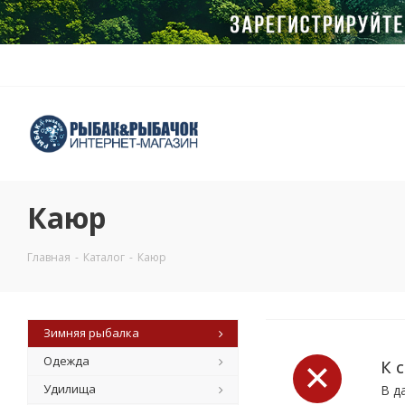
Каюр
Главная
-
Каталог
-
Каюр
Зимняя рыбалка
Одежда
К 
Удилища
В д