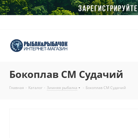
Бокоплав СМ Судачий
Главная
-
Каталог
-
Зимняя рыбалка
-
Бокоплав СМ Судачий