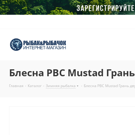
Блесна РВС Mustad Грань
Главная
-
Каталог
-
Зимняя рыбалка
-
Блесна РВС Mustad Грань дв