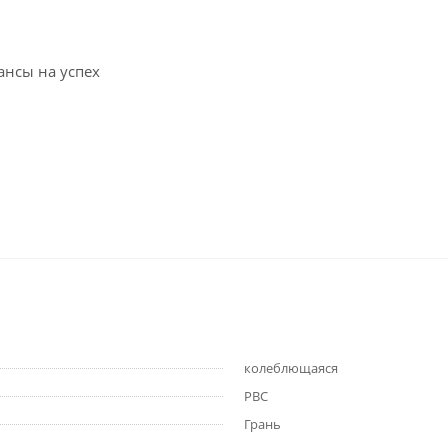
ансы на успех
колеблющаяся
РВС
Грань