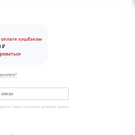
 оплате кэшбэком
8
₽
роваться
дешевле?
 заказ
тся с вами и уточнят условия заказа