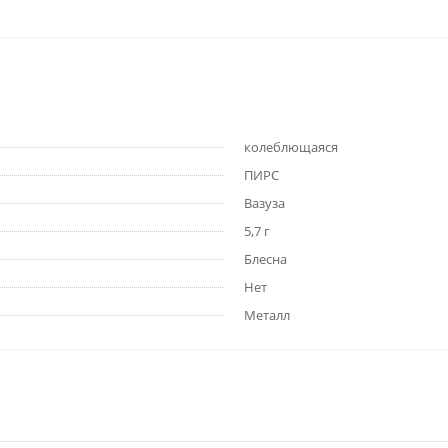
колеблющаяся
ПИРС
Вазуза
5,7 г
Блесна
Нет
Металл