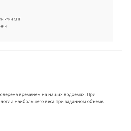
ии РФ и СНГ
ичии
роверена временем на наших водоёмах. При
ологии наибольшего веса при заданном объеме.