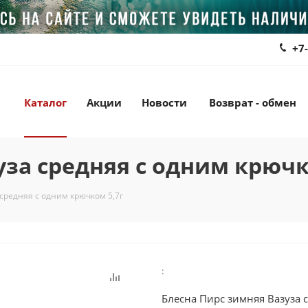
+7
Каталог
Акции
Новости
Возврат - обмен
уза средняя с одним крючк
средняя с одним крючком 5,7г
:
Блесна Пирс зимняя Вазуза 