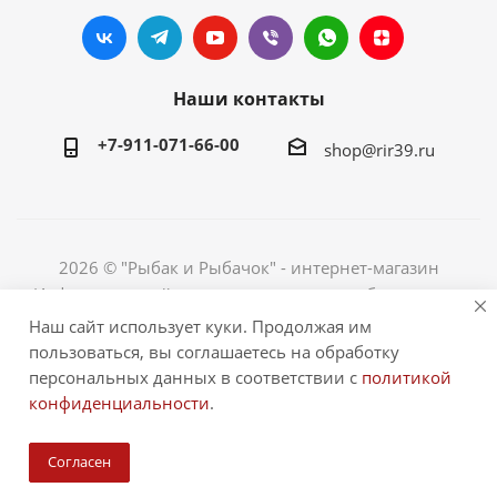
Наши контакты
+7-911-071-66-00
shop@rir39.ru
2026 © "Рыбак и Рыбачок" - интернет-магазин
Информация сайта защищена законом об авторских
правах. Индивидуальный предприниматель Рогов
Наш сайт использует куки. Продолжая им
Сергей Юрьевич. ИНН 390600967290. ОГРНИП
пользоваться, вы соглашаетесь на обработку
324390000064229.
персональных данных в соответствии с
политикой
конфиденциальности
.
Согласен