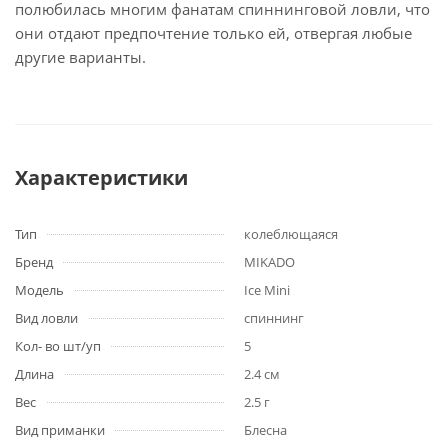
полюбилась многим фанатам спиннинговой ловли, что
они отдают предпочтение только ей, отвергая любые
другие варианты.
Характеристики
Тип
колеблющаяся
Бренд
MIKADO
Модель
Ice Mini
Вид ловли
спиннинг
Кол- во шт/уп
5
Длина
2.4 см
Вес
2.5 г
Вид приманки
Блесна