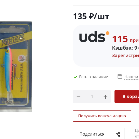
135
₽
/шт
115
при
Кэшбэк:
9
Зарегистри
Есть в наличии
Нашли 
В корз
Получить консультацию
Ц
Поделиться
о