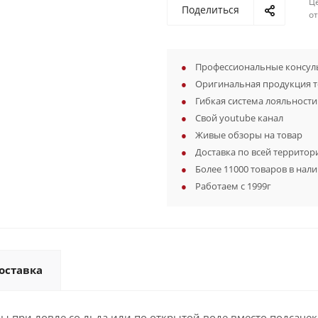
Ц
Поделиться
о
Профессиональные консуль
Оригинальная продукция 
Гибкая система лояльности
Свой youtube канал
Живые обзоры на товар
Доставка по всей территор
Более 11000 товаров в нал
Работаем с 1999г
оставка
ы при ловле со льда или по открытой воде вместо подсачек