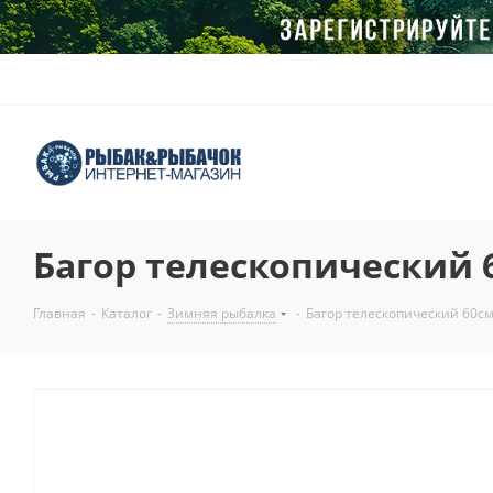
Багор телескопический 
Главная
-
Каталог
-
Зимняя рыбалка
-
Багор телескопический 60с