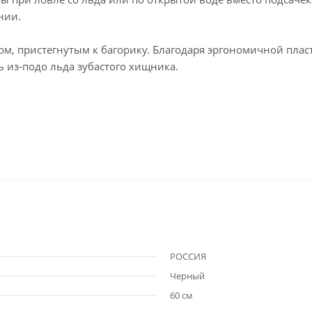
нии.
, пристегнутым к багорику. Благодаря эргономичной пласт
ть из-подо льда зубастого хищника.
РОССИЯ
Черный
60 см