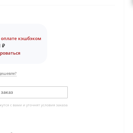
 оплате кэшбэком
1
₽
роваться
дешевле?
 заказ
тся с вами и уточнят условия заказа