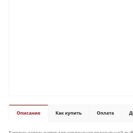
Описание
Как купить
Оплата
Д
Багорик используется для извлечения подсечённой рыб