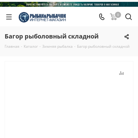
0
Багор рыболовный складной
Главная
-
Каталог
-
Зимняя рыбалка
-
Багор рыболовный складной