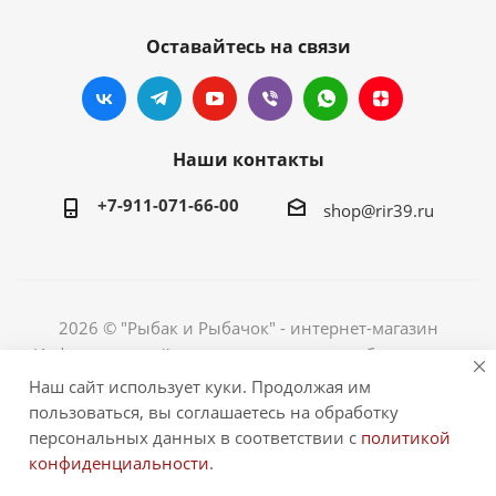
Оставайтесь на связи
Наши контакты
+7-911-071-66-00
shop@rir39.ru
2026 © "Рыбак и Рыбачок" - интернет-магазин
Информация сайта защищена законом об авторских
правах. Индивидуальный предприниматель Рогов
Наш сайт использует куки. Продолжая им
Сергей Юрьевич. ИНН 390600967290. ОГРНИП
пользоваться, вы соглашаетесь на обработку
324390000064229.
персональных данных в соответствии с
политикой
конфиденциальности
.