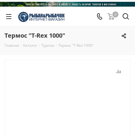
0
Термос "T-Rex 1000"
Главная
-
Каталог
-
Туризм
-
Термос "T-Rex 1000"