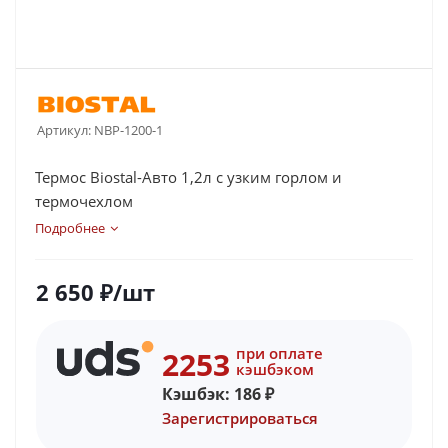
Артикул:
NBP-1200-1
Термос Biostal-Авто 1,2л с узким горлом и
термочехлом
Подробнее
2 650
₽
/шт
при оплате
2253
кэшбэком
Кэшбэк:
186
₽
Зарегистрироваться