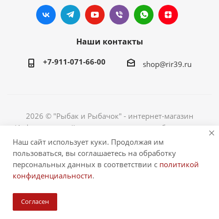
Наши контакты
+7-911-071-66-00
shop@rir39.ru
2026 © "Рыбак и Рыбачок" - интернет-магазин
Информация сайта защищена законом об авторских
правах. Индивидуальный предприниматель Рогов
Наш сайт использует куки. Продолжая им
Сергей Юрьевич. ИНН 390600967290. ОГРНИП
пользоваться, вы соглашаетесь на обработку
324390000064229.
персональных данных в соответствии с
политикой
конфиденциальности
.
Согласен