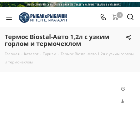
0
Термос Biostal-Авто 1,2л с узким
горлом и термочехлом
Главная
-
Каталог
-
Туризм
-
Термос Biostal-Авто 1,2л с узким горлом
и термочехлом