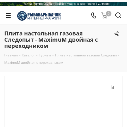
0
Плита настольная газовая
Следопыт - MaximuM двойная с
переходником
Главная
-
Каталог
-
Туризм
-
Плита настольная газовая Следопыт -
MaximuM двойная с переходником