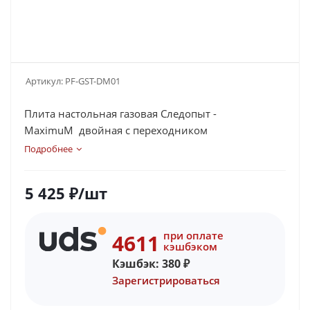
Артикул:
PF-GST-DM01
Плита настольная газовая Следопыт -
MaximuM двойная с переходником
Подробнее
5 425
₽
/шт
при оплате
4611
кэшбэком
Кэшбэк:
380
₽
Зарегистрироваться