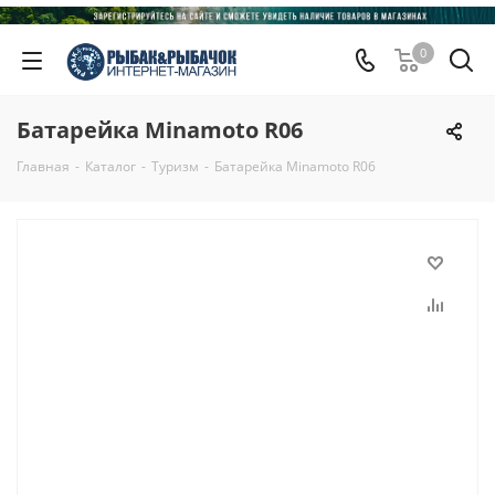
0
Батарейка Minamoto R06
Главная
-
Каталог
-
Туризм
-
Батарейка Minamoto R06