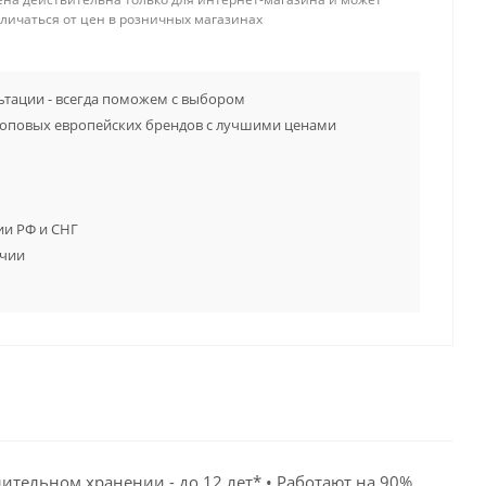
тличаться от цен в розничных магазинах
тации - всегда поможем с выбором
топовых европейских брендов с лучшими ценами
ии РФ и СНГ
ичии
ительном хранении - до 12 лет* • Работают на 90%