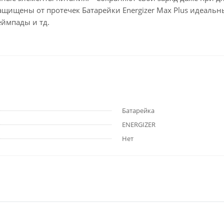
Защищены от протечек Батарейки Energizer Max Plus идеаль
еймпады и тд.
Батарейка
ENERGIZER
Нет