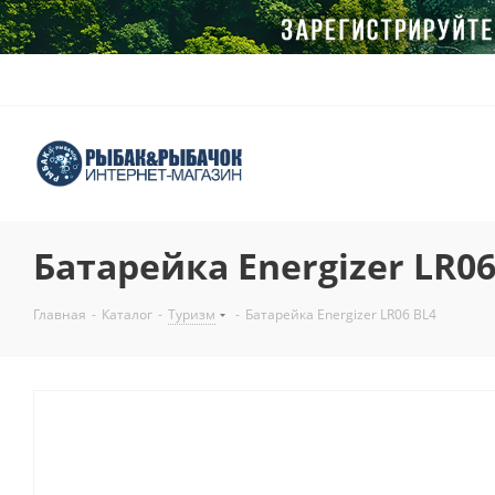
Батарейка Energizer LR06
Главная
-
Каталог
-
Туризм
-
Батарейка Energizer LR06 BL4