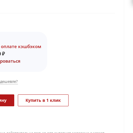
 оплате кэшбэком
0
₽
роваться
дешевле?
ину
Купить в 1 клик
ена действительна только для интернет-магазина и может