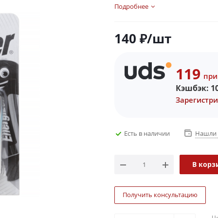
Подробнее
140
₽
/шт
119
при
Кэшбэк:
1
Зарегистри
Есть в наличии
Нашли 
В корз
Получить консультацию
Ц