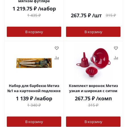
мягком футляре
1 219.75
₽
/набор
267.75
₽
/шт
315
₽
1 435
₽
В корзину
В корзину
Набор для барбекю Метиз
Комплект воронок Метиз
№1 на картонной подложке
узкая и широкая с ситом
1 139
₽
/набор
267.75
₽
/комп
1 340
₽
315
₽
В корзину
В корзину