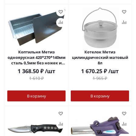
Коптильня Метиз
Котелок Метиз
одноярусная 420*270*140мм
цилиндрический матовый
сталь 0,5мм без ножек и
8л
поддона нержавейка
1 368.50
₽
/шт
1 670.25
₽
/шт
1 610
₽
1 965
₽
В корзину
В корзину