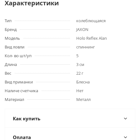
Характеристики
Тип
колеблющаяся
Бренд
JAXON
Модель
Holo Reflex Alan
Вид ловли
спиннинг
Кол- во шт/уп
5
Длина
3 см
Вес
22 г
Вид приманки
Блесна
Наличе счетчика
Нет
Материал
Металл
Как купить
Оплата