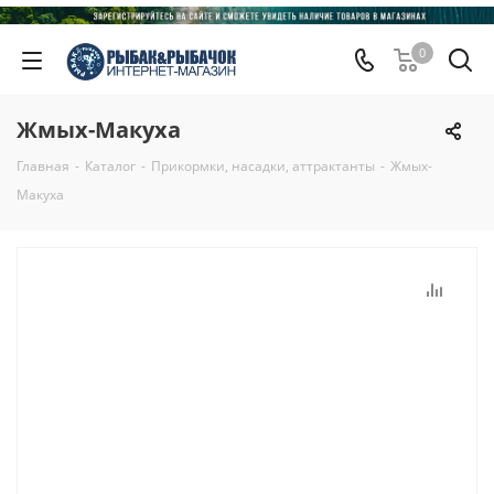
0
Жмых-Макуха
Главная
-
Каталог
-
Прикормки, насадки, аттрактанты
-
Жмых-
Макуха