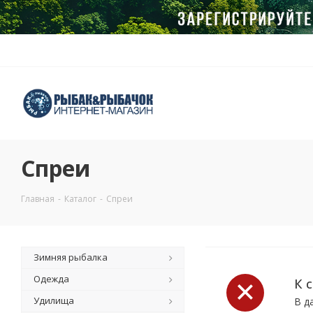
Спреи
Главная
-
Каталог
-
Спреи
Зимняя рыбалка
Одежда
К 
Удилища
В д