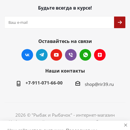
Будьте всегда в курсе!
Оставайтесь на связи
Наши контакты
+7-911-071-66-00
shop@rir39.ru
2026 © "Рыбак и Рыбачок" - интернет-магазин
Информация сайта защищена законом об авторских
правах. Индивидуальный предприниматель Рогов