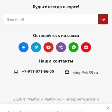
Будьте всегда в курсе!
Оставайтесь на связи
Наши контакты
+7-911-071-66-00
shop@rir39.ru
2026 © "Рыбак и Рыбачок" - интернет-магазин
Информация сайта защищена законом об авторских
правах. Индивидуальный предприниматель Рогов