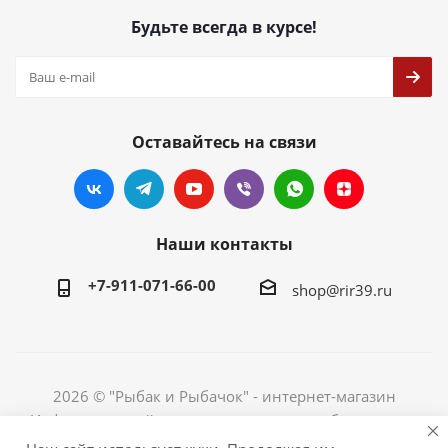
Будьте всегда в курсе!
Оставайтесь на связи
Наши контакты
+7-911-071-66-00
shop@rir39.ru
2026 © "Рыбак и Рыбачок" - интернет-магазин
Информация сайта защищена законом об авторских
правах. Индивидуальный предприниматель Рогов