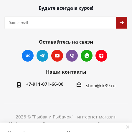
Будьте всегда в курсе!
Оставайтесь на связи
Наши контакты
+7-911-071-66-00
shop@rir39.ru
2026 © "Рыбак и Рыбачок" - интернет-магазин
Информация сайта защищена законом об авторских
правах. Индивидуальный предприниматель Рогов