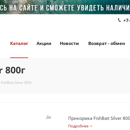
+7
Каталог
Акции
Новости
Возврат - обмен
r 800г
ishBait Silver 800г
Прикормка FishBait Silver 80
Подробнее