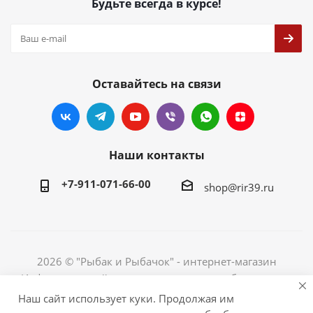
Будьте всегда в курсе!
Оставайтесь на связи
Наши контакты
+7-911-071-66-00
shop@rir39.ru
2026 © "Рыбак и Рыбачок" - интернет-магазин
Информация сайта защищена законом об авторских
правах. Индивидуальный предприниматель Рогов
Наш сайт использует куки. Продолжая им
Сергей Юрьевич. ИНН 390600967290. ОГРНИП