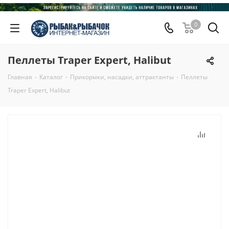
0
Пеллеты Traper Expert, Halibut
Главная
-
Каталог
-
Прикормки, насадки, аттрактанты
-
Пеллеты
Traper Expert, Halibut