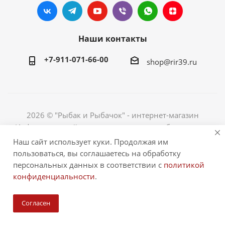
Наши контакты
+7-911-071-66-00
shop@rir39.ru
2026 © "Рыбак и Рыбачок" - интернет-магазин
Информация сайта защищена законом об авторских
правах. Индивидуальный предприниматель Рогов
Наш сайт использует куки. Продолжая им
Сергей Юрьевич. ИНН 390600967290. ОГРНИП
пользоваться, вы соглашаетесь на обработку
324390000064229.
персональных данных в соответствии с
политикой
конфиденциальности
.
Согласен