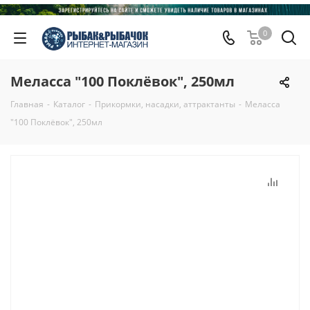
0
Меласса "100 Поклёвок", 250мл
Главная
-
Каталог
-
Прикормки, насадки, аттрактанты
-
Меласса
"100 Поклёвок", 250мл