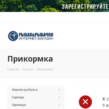
Прикормка
Главная
-
Каталог
-
Прикормка
Зимняя рыбалка
Одежда
К 
Удилища
В д