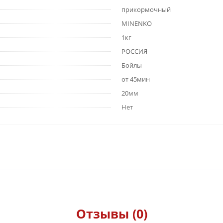
прикормочный
MINENKO
1кг
РОССИЯ
Бойлы
от 45мин
20мм
Нет
Отзывы (0)