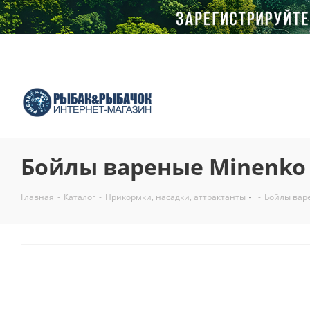
Бойлы вареные Minenko 
Главная
-
Каталог
-
Прикормки, насадки, аттрактанты
-
Бойлы варе