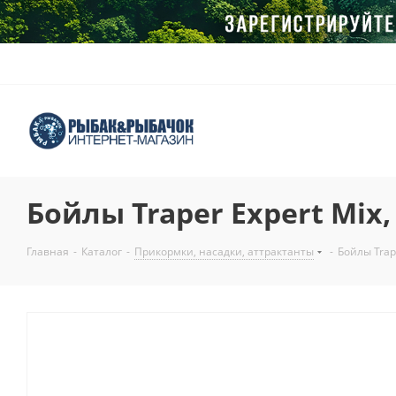
Бойлы Traper Expert Mix,
Главная
-
Каталог
-
Прикормки, насадки, аттрактанты
-
Бойлы Trape