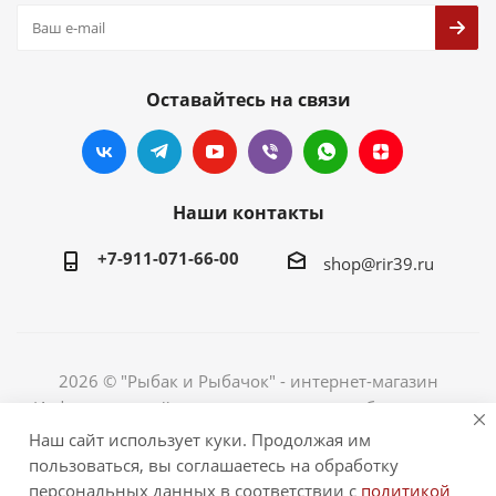
Оставайтесь на связи
Наши контакты
+7-911-071-66-00
shop@rir39.ru
2026 © "Рыбак и Рыбачок" - интернет-магазин
Информация сайта защищена законом об авторских
правах. Индивидуальный предприниматель Рогов
Наш сайт использует куки. Продолжая им
Сергей Юрьевич. ИНН 390600967290. ОГРНИП
пользоваться, вы соглашаетесь на обработку
324390000064229.
персональных данных в соответствии с
политикой