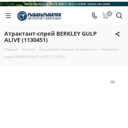
0
Атрактант-спрей BERKLEY GULP
ALIVE (1130451)
Главная
-
Каталог
-
Прикормки, насадки, аттрактанты
-
Атрактант-
спрей BERKLEY GULP ALIVE (1130451)