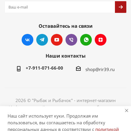
Оставайтесь на связи
Наши контакты
+7-911-071-66-00
shop@rir39.ru
2026 © "Рыбак и Рыбачок" - интернет-магазин
Информация сайта защищена законом об авторских
правах. Индивидуальный предприниматель Рогов
Наш сайт использует куки. Продолжая им
Сергей Юрьевич. ИНН 390600967290. ОГРНИП
пользоваться, вы соглашаетесь на обработку
324390000064229.
персональных данных в соответствии с
политикой