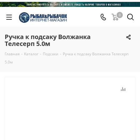
0
Ручка к подсаку Волжанка
Телесерп 5.0м
Главная
-
Каталог
-
Подсаки
-
Ручка к подсаку Волжанка Телесерп
5.0м