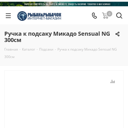
0
Ручка к подсаку Микадо Sensual NG
300см
Главная
-
Каталог
-
Подсаки
-
Ручка к подсаку Микадо Sensual NG
300см