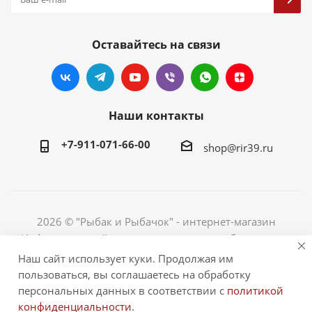
Оставайтесь на связи
Наши контакты
+7-911-071-66-00
shop@rir39.ru
2026 © "Рыбак и Рыбачок" - интернет-магазин
Информация сайта защищена законом об авторских
правах. Индивидуальный предприниматель Рогов
Наш сайт использует куки. Продолжая им
Сергей Юрьевич. ИНН 390600967290. ОГРНИП
пользоваться, вы соглашаетесь на обработку
324390000064229.
персональных данных в соответствии с
политикой
конфиденциальности
.