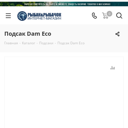
0
Подсак Dam Eco
Главная
-
Каталог
-
Подсаки
-
Подсак Dam Eco