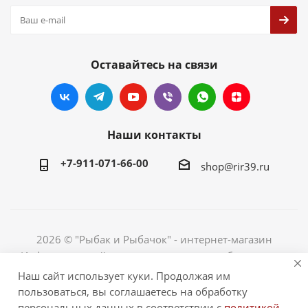
Оставайтесь на связи
Наши контакты
+7-911-071-66-00
shop@rir39.ru
2026 © "Рыбак и Рыбачок" - интернет-магазин
Информация сайта защищена законом об авторских
правах. Индивидуальный предприниматель Рогов
Наш сайт использует куки. Продолжая им
Сергей Юрьевич. ИНН 390600967290. ОГРНИП
пользоваться, вы соглашаетесь на обработку
324390000064229.
персональных данных в соответствии с
политикой