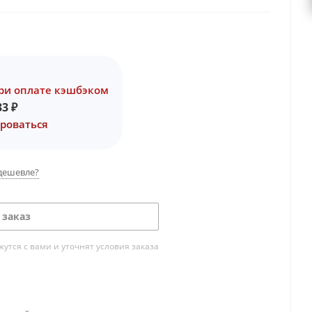
ри оплате кэшбэком
33
₽
роваться
дешевле?
 заказ
тся с вами и уточнят условия заказа