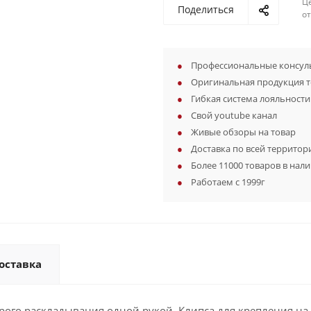
Ц
Поделиться
о
Профессиональные консуль
Оригинальная продукция 
Гибкая система лояльности
Свой youtube канал
Живые обзоры на товар
Доставка по всей территор
Более 11000 товаров в нал
Работаем с 1999г
оставка
рого раскладывания одной рукой. Клипса для крепления на 