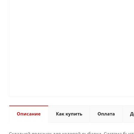
Описание
Как купить
Оплата
Д
Складной подсачек для ходовой рыбалки. Система быст