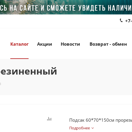
+7
Каталог
Акции
Новости
Возврат - обмен
орезиненный
й
Подсак 60*70*150см проре
Подробнее