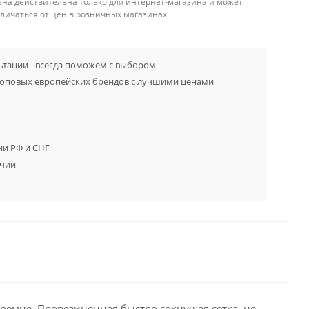
ена действительна только для интернет-магазина и может
тличаться от цен в розничных магазинах
тации - всегда поможем с выбором
топовых европейских брендов с лучшими ценами
ии РФ и СНГ
ичии
ремне. Прорезиненная быстро сохнущая сетка, не