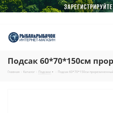
Подсак 60*70*150см пр
Главная
-
Каталог
-
Подсаки
-
Подсак 60*70*150см прорезиненны